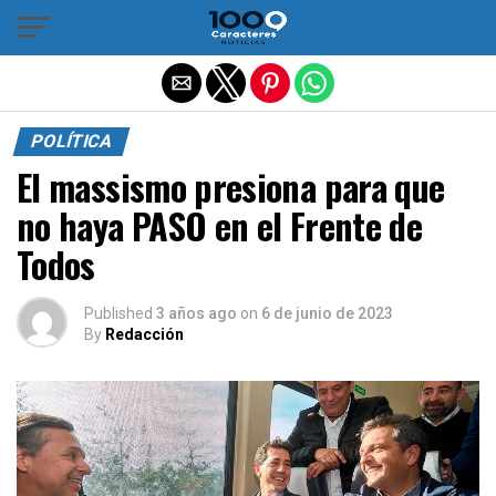
Salir de la versión móvil
POLÍTICA
El massismo presiona para que
no haya PASO en el Frente de
Todos
Published
3 años ago
on
6 de junio de 2023
By
Redacción