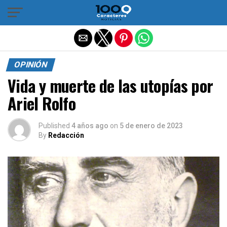
Salir de la versión móvil
OPINIÓN
Vida y muerte de las utopías por
Ariel Rolfo
Published
4 años ago
on
5 de enero de 2023
By
Redacción