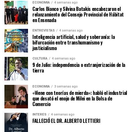
ECONOMÍA
4 semanas ago
Carlos Bianco y Silvina Batakis encabezaron el
relanzamiento del Consejo Provincial de Hábitat
en Ensenada
ENTREVISTAS
4 semanas ago
Inteligencia artificial, salud y soberanía: la
bifurcación entre transhumanismo y
justicialismo
CULTURA
4 semanas ago
9 de Julio: independencia o extranjerización de la
tierra
ECONOMÍA
3 semanas ago
«Viene con teorías de mierda»: habló el industrial
que desató el enojo de Milei en la Bolsa de
Comercio
INTERÉS
4 semanas ago
FALLECIÓ EL DR. ALBERTO LETTIERI