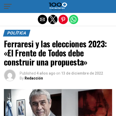
Salir de la versión móvil
POLÍTICA
Ferraresi y las elecciones 2023:
«El Frente de Todos debe
construir una propuesta»
Published
4 años ago
on
13 de diciembre de 2022
By
Redacción