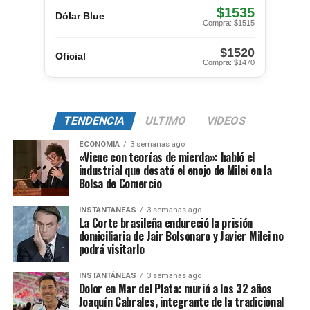
$1535
Dólar Blue
Compra: $1515
$1520
Oficial
Compra: $1470
TENDENCIA
ULTIMO
VIDEOS
ECONOMÍA
3 semanas ago
«Viene con teorías de mierda»: habló el
industrial que desató el enojo de Milei en la
Bolsa de Comercio
INSTANTÁNEAS
3 semanas ago
La Corte brasileña endureció la prisión
domiciliaria de Jair Bolsonaro y Javier Milei no
podrá visitarlo
INSTANTÁNEAS
3 semanas ago
Dolor en Mar del Plata: murió a los 32 años
Joaquín Cabrales, integrante de la tradicional