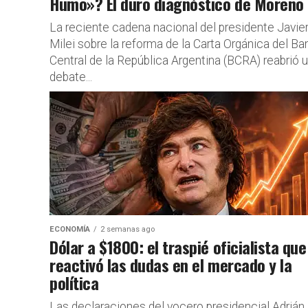
Humo»? El duro diagnóstico de Moreno
La reciente cadena nacional del presidente Javie
Milei sobre la reforma de la Carta Orgánica del B
Central de la República Argentina (BCRA) reabrió 
debate...
ECONOMÍA
2 semanas ago
Dólar a $1800: el traspié oficialista que
reactivó las dudas en el mercado y la
política
Las declaraciones del vocero presidencial Adrián