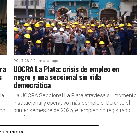
afianzando sus pasos para la...
POLÍTICA
2 semanas ago
ra
UOCRA La Plata: crisis de empleo en
s
negro y una seccional sin vida
democrática
la
La UOCRA Seccional La Plata atraviesa su momento
institucional y operativo más complejo. Durante el
ión
primer semestre de 2025, el empleo no registrado
en el sector...
MORE POSTS