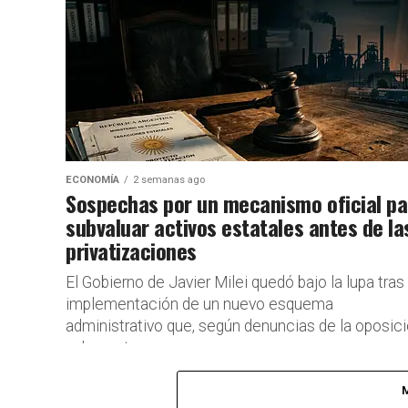
ECONOMÍA
2 semanas ago
Sospechas por un mecanismo oficial pa
subvaluar activos estatales antes de la
privatizaciones
El Gobierno de Javier Milei quedó bajo la lupa tras 
implementación de un nuevo esquema
administrativo que, según denuncias de la oposic
y de sectores...