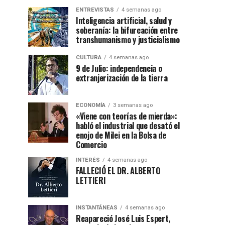
ENTREVISTAS
4 semanas ago
Inteligencia artificial, salud y
soberanía: la bifurcación entre
transhumanismo y justicialismo
CULTURA
4 semanas ago
9 de Julio: independencia o
extranjerización de la tierra
ECONOMÍA
3 semanas ago
«Viene con teorías de mierda»:
habló el industrial que desató el
enojo de Milei en la Bolsa de
Comercio
INTERÉS
4 semanas ago
FALLECIÓ EL DR. ALBERTO
LETTIERI
INSTANTÁNEAS
4 semanas ago
Reapareció José Luis Espert,