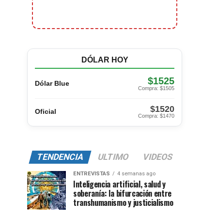
DÓLAR HOY
$1525
Dólar Blue
Compra: $1505
$1520
Oficial
Compra: $1470
TENDENCIA
ULTIMO
VIDEOS
ENTREVISTAS
4 semanas ago
Inteligencia artificial, salud y
soberanía: la bifurcación entre
transhumanismo y justicialismo