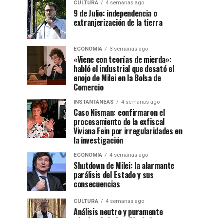
CULTURA
4 semanas ago
9 de Julio: independencia o
extranjerización de la tierra
ECONOMÍA
3 semanas ago
«Viene con teorías de mierda»:
habló el industrial que desató el
enojo de Milei en la Bolsa de
Comercio
INSTANTÁNEAS
4 semanas ago
Caso Nisman: confirmaron el
procesamiento de la exfiscal
Viviana Fein por irregularidades en
la investigación
ECONOMÍA
4 semanas ago
Shutdown de Milei: la alarmante
parálisis del Estado y sus
consecuencias
CULTURA
4 semanas ago
Análisis neutro y puramente