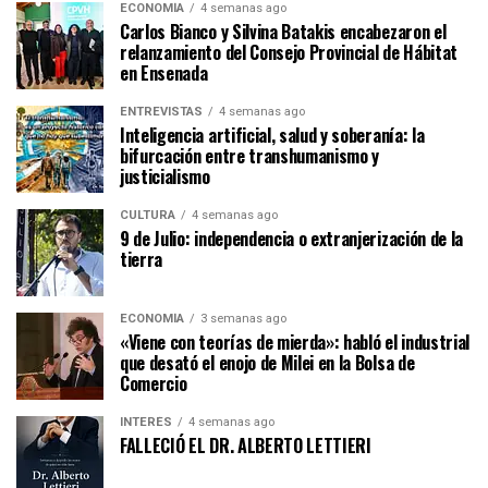
ECONOMÍA
4 semanas ago
Carlos Bianco y Silvina Batakis encabezaron el
relanzamiento del Consejo Provincial de Hábitat
en Ensenada
ENTREVISTAS
4 semanas ago
Inteligencia artificial, salud y soberanía: la
bifurcación entre transhumanismo y
justicialismo
CULTURA
4 semanas ago
9 de Julio: independencia o extranjerización de la
tierra
ECONOMÍA
3 semanas ago
«Viene con teorías de mierda»: habló el industrial
que desató el enojo de Milei en la Bolsa de
Comercio
INTERÉS
4 semanas ago
FALLECIÓ EL DR. ALBERTO LETTIERI