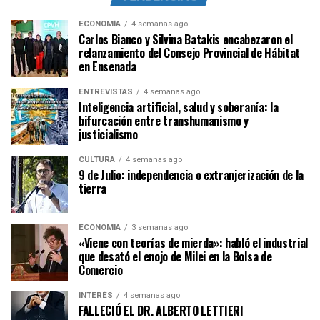
ECONOMÍA
4 semanas ago
Carlos Bianco y Silvina Batakis encabezaron el
relanzamiento del Consejo Provincial de Hábitat
en Ensenada
ENTREVISTAS
4 semanas ago
Inteligencia artificial, salud y soberanía: la
bifurcación entre transhumanismo y
justicialismo
CULTURA
4 semanas ago
9 de Julio: independencia o extranjerización de la
tierra
ECONOMÍA
3 semanas ago
«Viene con teorías de mierda»: habló el industrial
que desató el enojo de Milei en la Bolsa de
Comercio
INTERÉS
4 semanas ago
FALLECIÓ EL DR. ALBERTO LETTIERI