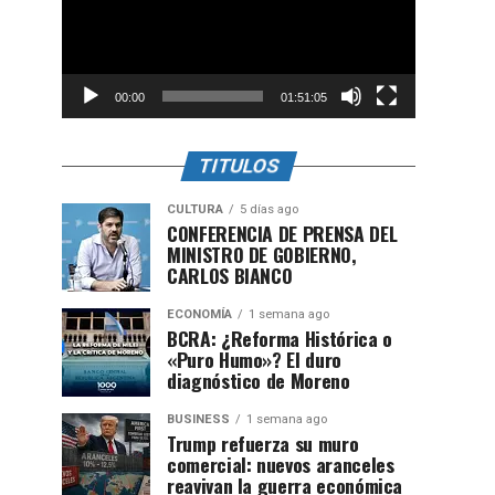
00:00
01:51:05
TITULOS
CULTURA
5 días ago
CONFERENCIA DE PRENSA DEL
MINISTRO DE GOBIERNO,
CARLOS BIANCO
ECONOMÍA
1 semana ago
BCRA: ¿Reforma Histórica o
«Puro Humo»? El duro
diagnóstico de Moreno
BUSINESS
1 semana ago
Trump refuerza su muro
comercial: nuevos aranceles
reavivan la guerra económica