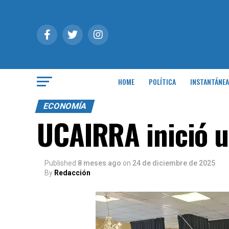
HOME
POLÍTICA
INSTANTÁNEA
ECONOMÍA
UCAIRRA inició u
Published
8 meses ago
on
24 de diciembre de 2025
By
Redacción