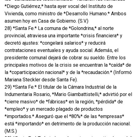
*Diego Gutiérrez,* hasta ayer vocal del Instituto de
Vivienda, como ministro de *Desarrollo Humano.* Ambos
asumen hoy en Casa de Gobierno. (S.V.)
28) *Santa Fe.* La comuna de *Golondrina,* al norte
provincial, atraviesa una importante *crisis financiera* y
decretó ajustes: *congelará salarios* y reducirá
contrataciones eventuales y ayuda social. Además, el
presidente comunal dejará de cobrar su sueldo. Entre los
principales motivos de la crisis se encuentran la *caída* de
la *coparticipación nacional* y de la *recaudación.* (Informó
Mariana Steckler desde Santa Fe).
29) *Santa Fe.* El titular de la Cámara Industrial de la
Indumentaria Rosario, *Mario Giambattistelli,* advirtió por el
*cierre masivo* de *fábricas* en la región, *pérdida* de
*empleo* y un mercado plagado de productos
*importados.* Aseguró que el *80%* de las *empresas*
está *importando* en detrimento de la producción nacional.
(M.S.)