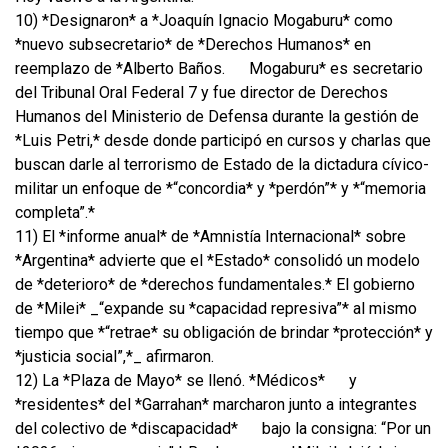
10) *Designaron* a *Joaquín Ignacio Mogaburu* como
*nuevo subsecretario* de *Derechos Humanos* en
reemplazo de *Alberto Baños.
Mogaburu* es secretario
del Tribunal Oral Federal 7 y fue director de Derechos
Humanos del Ministerio de Defensa durante la gestión de
*Luis Petri,* desde donde participó en cursos y charlas que
buscan darle al terrorismo de Estado de la dictadura cívico-
militar un enfoque de *“concordia* y *perdón”* y *“memoria
completa”.*
11) El *informe anual* de *Amnistía Internacional* sobre
*Argentina* advierte que el *Estado* consolidó un modelo
de *deterioro* de *derechos fundamentales.* El gobierno
de *Milei* _“expande su *capacidad represiva”* al mismo
tiempo que *“retrae* su obligación de brindar *protección* y
*justicia social”,*_ afirmaron.
12) La *Plaza de Mayo* se llenó. *Médicos*
y
*residentes* del *Garrahan* marcharon junto a integrantes
del colectivo de *discapacidad*
bajo la consigna: “Por un