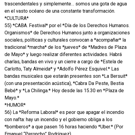
trascendentales y simplemente… somos una gota de agua
en el vasto océano de una constante transformación.
*CULTURA*
55) *CABA. Festival* por el *Día de los Derechos Humanos.
Organismos* de Derechos Humanos junto a organizaciones
sociales, políticas y culturales convocan a *acompañar* la
tradicional *marcha* de los *jueves* de *Madres de Plaza
de Mayo* y luego realizar diferentes actividades. Habrá
charlas, bandas en vivo y un cierre a cargo de *Estela de
Carlotto, Taty Almeida* y *Adolfo Pérez Esquivel.* Las
bandas musicales que estarán presentes son *La Bersuit*
(con una presentación acústica), *Cabra Da Peste, Bestia
Bebé* y *La Chilinga.* Hoy desde las 15.30 en *Plaza de
Mayo.*
*HUMOR*
56) La *Reforma Laboral* es peor que apagar el incendio
con nafta: hay un incendio y el gobierno obliga a los
*bomberos* a que pasen 16 horas haciendo *Uber.* (Por
Emanuel “Peroncho” Rodríguez).