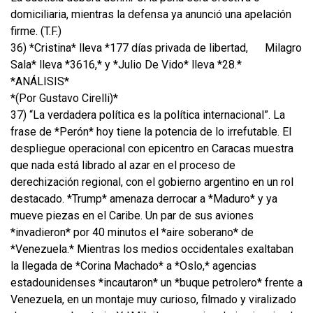
domiciliaria, mientras la defensa ya anunció una apelación
firme. (T.F.)
36) *Cristina* lleva *177 días privada de libertad,
Milagro
Sala* lleva *3616,* y *Julio De Vido* lleva *28.*
*ANÁLISIS*
*(Por Gustavo Cirelli)*
37) “La verdadera política es la política internacional”. La
frase de *Perón* hoy tiene la potencia de lo irrefutable. El
despliegue operacional con epicentro en Caracas muestra
que nada está librado al azar en el proceso de
derechización regional, con el gobierno argentino en un rol
destacado. *Trump* amenaza derrocar a *Maduro* y ya
mueve piezas en el Caribe. Un par de sus aviones
*invadieron* por 40 minutos el *aire soberano* de
*Venezuela.* Mientras los medios occidentales exaltaban
la llegada de *Corina Machado* a *Oslo,* agencias
estadounidenses *incautaron* un *buque petrolero* frente a
Venezuela, en un montaje muy curioso, filmado y viralizado