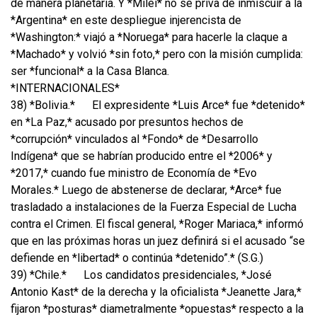
de manera planetaria. Y *Milei* no se priva de inmiscuir a la
*Argentina* en este despliegue injerencista de
*Washington:* viajó a *Noruega* para hacerle la claque a
*Machado* y volvió *sin foto,* pero con la misión cumplida:
ser *funcional* a la Casa Blanca.
*INTERNACIONALES*
38) *Bolivia.*
El expresidente *Luis Arce* fue *detenido*
en *La Paz,* acusado por presuntos hechos de
*corrupción* vinculados al *Fondo* de *Desarrollo
Indígena* que se habrían producido entre el *2006* y
*2017,* cuando fue ministro de Economía de *Evo
Morales.* Luego de abstenerse de declarar, *Arce* fue
trasladado a instalaciones de la Fuerza Especial de Lucha
contra el Crimen. El fiscal general, *Roger Mariaca,* informó
que en las próximas horas un juez definirá si el acusado “se
defiende en *libertad* o continúa *detenido”.* (S.G.)
39) *Chile.*
Los candidatos presidenciales, *José
Antonio Kast* de la derecha y la oficialista *Jeanette Jara,*
fijaron *posturas* diametralmente *opuestas* respecto a la