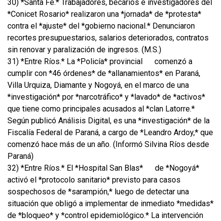
30) *Santa Fe.* Trabajadores, becarios e investigadores del
*Conicet Rosario* realizaron una *jornada* de *protesta*
contra el *ajuste* del *gobierno nacional.* Denunciaron
recortes presupuestarios, salarios deteriorados, contratos
sin renovar y paralización de ingresos. (M.S.)
31) *Entre Ríos.* La *Policía* provincial
comenzó a
cumplir con *46 órdenes* de *allanamientos* en Paraná,
Villa Urquiza, Diamante y Nogoyá, en el marco de una
*investigación* por *narcotráfico* y *lavado* de *activos*
que tiene como principales acusados al *clan Latorre.*
Según publicó Análisis Digital, es una *investigación* de la
Fiscalía Federal de Paraná, a cargo de *Leandro Ardoy,* que
comenzó hace más de un año. (Informó Silvina Ríos desde
Paraná)
32) *Entre Ríos.* El *Hospital San Blas*
de *Nogoyá*
activó el *protocolo sanitario* previsto para casos
sospechosos de *sarampión,* luego de detectar una
situación que obligó a implementar de inmediato *medidas*
de *bloqueo* y *control epidemiológico.* La intervención