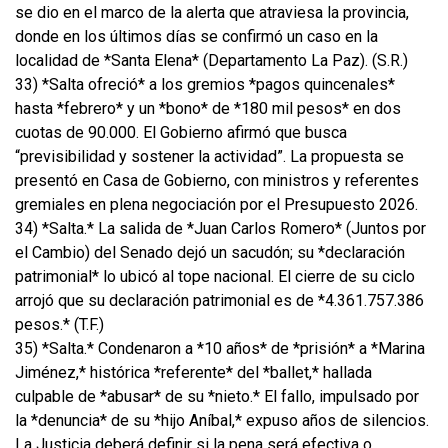
se dio en el marco de la alerta que atraviesa la provincia,
donde en los últimos días se confirmó un caso en la
localidad de *Santa Elena* (Departamento La Paz). (S.R.)
33) *Salta ofreció* a los gremios *pagos quincenales*
hasta *febrero* y un *bono* de *180 mil pesos* en dos
cuotas de 90.000. El Gobierno afirmó que busca
“previsibilidad y sostener la actividad”. La propuesta se
presentó en Casa de Gobierno, con ministros y referentes
gremiales en plena negociación por el Presupuesto 2026.
34) *Salta.* La salida de *Juan Carlos Romero* (Juntos por
el Cambio) del Senado dejó un sacudón; su *declaración
patrimonial* lo ubicó al tope nacional. El cierre de su ciclo
arrojó que su declaración patrimonial es de *4.361.757.386
pesos.* (T.F.)
35) *Salta.* Condenaron a *10 años* de *prisión* a *Marina
Jiménez,* histórica *referente* del *ballet,* hallada
culpable de *abusar* de su *nieto.* El fallo, impulsado por
la *denuncia* de su *hijo Aníbal,* expuso años de silencios.
La Justicia deberá definir si la pena será efectiva o