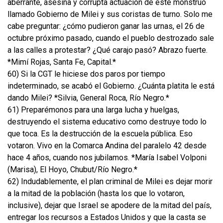
aberrante, asesina y corrupta actuación de este monstruo
llamado Gobierno de Milei y sus coristas de turno. Solo me
cabe preguntar: ¿cómo pudieron ganar las urnas, el 26 de
octubre próximo pasado, cuando el pueblo destrozado sale
a las calles a protestar? ¿Qué carajo pasó? Abrazo fuerte.
*Mimí Rojas, Santa Fe, Capital.*
60) Si la CGT le hiciese dos paros por tiempo
indeterminado, se acabó el Gobierno. ¿Cuánta platita le está
dando Milei? *Silvia, General Roca, Río Negro.*
61) Preparémonos para una larga lucha y huelgas,
destruyendo el sistema educativo como destruye todo lo
que toca. Es la destrucción de la escuela pública. Eso
votaron. Vivo en la Comarca Andina del paralelo 42 desde
hace 4 años, cuando nos jubilamos. *María Isabel Volponi
(Marisa), El Hoyo, Chubut/Río Negro.*
62) Indudablemente, el plan criminal de Milei es dejar morir
a la mitad de la población (hasta los que lo votaron,
inclusive), dejar que Israel se apodere de la mitad del país,
entregar los recursos a Estados Unidos y que la casta se