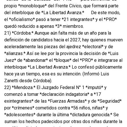
propio *monobloque* del Frente Cívico, que formará parte
del interbloque de *La Libertad Avanza.*
De este modo,
el *oficialismo* pasó a tener *21 integrantes* y el *PRO*
quedó reducido a apenas *3* miembros.
21) *Córdoba.* Aunque aún falta más de un año para la
definición de candidatos hacia el 2027, hay quienes mueven
aceleradamente las piezas del ajedrez *electoral* y de
*alianzas.* Así se lee por la provincia la decisión de *Luis
Juez* de *abandonar* el *bloque* del *PRO* e integrarse al
interbloque *La Libertad Avanza.* Lo confesó públicamente
hace ya un tiempo, esa es su intención. (Informó Luis
Zanetti desde Córdoba).
22) *Mendoza.* El Juzgado Federal N° 1 *imputó* y
comenzó a tomar *declaración indagatoria* a *17
exintegrantes* de las *Fuerzas Armadas* y de *Seguridad*
por *crímenes* cometidos contra *56 niños, niñas* y
*adolescentes* durante la última *dictadura genocida.* Se
suman los hechos padecidos por otras dos niñas durante la