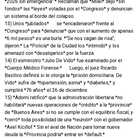
*2026 sin emergencia”.* Reclaman que *Milei* dejó *sin
fondos* las *leyes* votadas por el *Congreso* y denuncian
un sistema al borde del colapso.
13) Unos *jubilados*
se *encadenaron* frente al
*Congreso* para *denunciar* que con el aumento de apenas
*6 mil pesos* es una burla. *“Se nos cagan de risa”,
dijeron.* La *Policía* de la Ciudad los *intimidó* y los
amenazó con *desalojarlos* por la fuerza.
14) El exministro *Julio De Vido* fue examinado por el
*Cuerpo Médico Forense.*
Luego, el juez Ricardo
Basílico definirá si le otorga la *prisión domiciliaria. De
Vido* sufre de *hipertensión, asma* y *diabetes,* y
cumplirá *76 años* el 26 de diciembre.
15) *Adorni ratificó* que la administración libertaria *no
habilitará* nuevas operaciones de *crédito* a la *provincia*
de *Buenos Aires* si no se cumple con el equilibrio fiscal, y
*cerró* toda posibilidad de una *reunión* con el gobernador
*Axel Kicillof.* Sin el aval de Nación para tomar nueva
deuda la *Provincia podría* entrar en *default.*