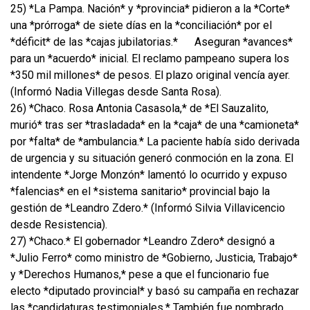
25) *La Pampa. Nación* y *provincia* pidieron a la *Corte*
una *prórroga* de siete días en la *conciliación* por el
*déficit* de las *cajas jubilatorias.*
Aseguran *avances*
para un *acuerdo* inicial. El reclamo pampeano supera los
*350 mil millones* de pesos. El plazo original vencía ayer.
(Informó Nadia Villegas desde Santa Rosa).
26) *Chaco. Rosa Antonia Casasola,* de *El Sauzalito,
murió* tras ser *trasladada* en la *caja* de una *camioneta*
por *falta* de *ambulancia.* La paciente había sido derivada
de urgencia y su situación generó conmoción en la zona. El
intendente *Jorge Monzón* lamentó lo ocurrido y expuso
*falencias* en el *sistema sanitario* provincial bajo la
gestión de *Leandro Zdero.* (Informó Silvia Villavicencio
desde Resistencia).
27) *Chaco.* El gobernador *Leandro Zdero* designó a
*Julio Ferro* como ministro de *Gobierno, Justicia, Trabajo*
y *Derechos Humanos,* pese a que el funcionario fue
electo *diputado provincial* y basó su campaña en rechazar
las *candidaturas testimoniales.* También fue nombrado