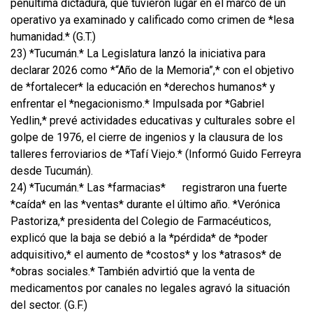
penúltima dictadura, que tuvieron lugar en el marco de un
operativo ya examinado y calificado como crimen de *lesa
humanidad.* (G.T.)
23) *Tucumán.* La Legislatura lanzó la iniciativa para
declarar 2026 como *“Año de la Memoria”,* con el objetivo
de *fortalecer* la educación en *derechos humanos* y
enfrentar el *negacionismo.* Impulsada por *Gabriel
Yedlin,* prevé actividades educativas y culturales sobre el
golpe de 1976, el cierre de ingenios y la clausura de los
talleres ferroviarios de *Tafí Viejo.* (Informó Guido Ferreyra
desde Tucumán).
24) *Tucumán.* Las *farmacias*
registraron una fuerte
*caída* en las *ventas* durante el último año. *Verónica
Pastoriza,* presidenta del Colegio de Farmacéuticos,
explicó que la baja se debió a la *pérdida* de *poder
adquisitivo,* el aumento de *costos* y los *atrasos* de
*obras sociales.* También advirtió que la venta de
medicamentos por canales no legales agravó la situación
del sector. (G.F.)