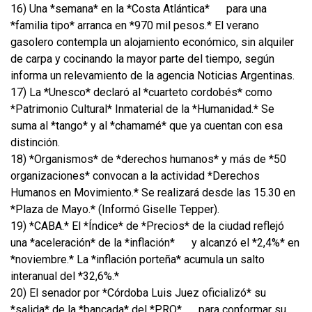
16) Una *semana* en la *Costa Atlántica*
para una
*familia tipo* arranca en *970 mil pesos.* El verano
gasolero contempla un alojamiento económico, sin alquiler
de carpa y cocinando la mayor parte del tiempo, según
informa un relevamiento de la agencia Noticias Argentinas.
17) La *Unesco* declaró al *cuarteto cordobés* como
*Patrimonio Cultural* Inmaterial de la *Humanidad.* Se
suma al *tango* y al *chamamé* que ya cuentan con esa
distinción.
18) *Organismos* de *derechos humanos* y más de *50
organizaciones* convocan a la actividad *Derechos
Humanos en Movimiento.* Se realizará desde las 15.30 en
*Plaza de Mayo.* (Informó Giselle Tepper).
19) *CABA.* El *Índice* de *Precios* de la ciudad reflejó
una *aceleración* de la *inflación*
y alcanzó el *2,4%* en
*noviembre.* La *inflación porteña* acumula un salto
interanual del *32,6%.*
20) El senador por *Córdoba Luis Juez oficializó* su
*salida* de la *bancada* del *PRO*
para conformar su