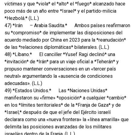
víctimas y que *viola* el *alto* el *fuego* alcanzado hace
poco más de un año entre *Israel* y el partido-milicia
*Hezbolá.* (L.L.)
47) *Irán
– Arabia Saudita.*
Ambos países reafirmaron
su *compromiso* de implementar las disposiciones del
acuerdo mediado por China en 2023 para la *reanudación*
de las *relaciones diplomáticas* bilaterales. (L.L.)
48) *Líbano.*
El canciller *Yusef Ragi declinó* una
*invitación* de *Irán* para un viaje oficial a *Teherán* y
propuso mantener conversaciones en un «tercer país
neutral» argumentando la «ausencia de condiciones
adecuadas». (L.L.)
49) *Estados Unidos.*
Las *Naciones Unidas*
manifestaron su «firme» *oposición* a cualquier *cambio*
en los *límites territoriales* de la *Franja de Gaza* y de
*Israel,* después de que el jefe del Ejército israelí
declarara como una «nueva frontera» la «línea amarilla» que
delimita las posiciones avanzadas de los militares
israelíes dentro de la Franja. (L.L.)