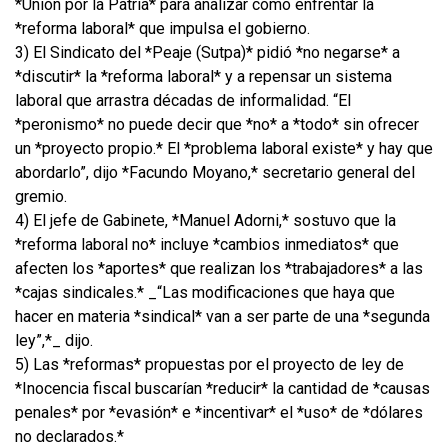
*Unión por la Patria* para analizar cómo enfrentar la
*reforma laboral* que impulsa el gobierno.
3) El Sindicato del *Peaje (Sutpa)* pidió *no negarse* a
*discutir* la *reforma laboral* y a repensar un sistema
laboral que arrastra décadas de informalidad. “El
*peronismo* no puede decir que *no* a *todo* sin ofrecer
un *proyecto propio.* El *problema laboral existe* y hay que
abordarlo”, dijo *Facundo Moyano,* secretario general del
gremio.
4) El jefe de Gabinete, *Manuel Adorni,* sostuvo que la
*reforma laboral no* incluye *cambios inmediatos* que
afecten los *aportes* que realizan los *trabajadores* a las
*cajas sindicales.* _“Las modificaciones que haya que
hacer en materia *sindical* van a ser parte de una *segunda
ley”,*_ dijo.
5) Las *reformas* propuestas por el proyecto de ley de
*Inocencia fiscal buscarían *reducir* la cantidad de *causas
penales* por *evasión* e *incentivar* el *uso* de *dólares
no declarados.*