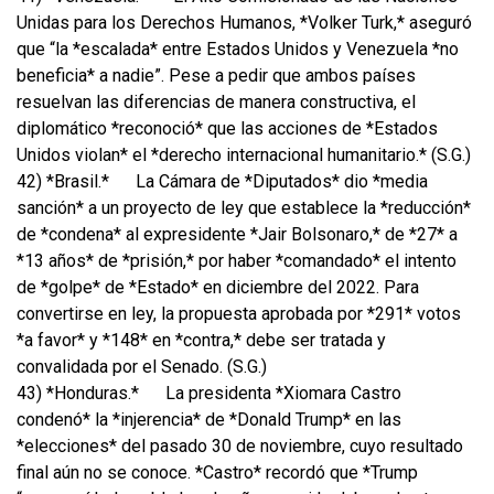
Unidas para los Derechos Humanos, *Volker Turk,* aseguró
que “la *escalada* entre Estados Unidos y Venezuela *no
beneficia* a nadie”. Pese a pedir que ambos países
resuelvan las diferencias de manera constructiva, el
diplomático *reconoció* que las acciones de *Estados
Unidos violan* el *derecho internacional humanitario.* (S.G.)
42) *Brasil.*
La Cámara de *Diputados* dio *media
sanción* a un proyecto de ley que establece la *reducción*
de *condena* al expresidente *Jair Bolsonaro,* de *27* a
*13 años* de *prisión,* por haber *comandado* el intento
de *golpe* de *Estado* en diciembre del 2022. Para
convertirse en ley, la propuesta aprobada por *291* votos
*a favor* y *148* en *contra,* debe ser tratada y
convalidada por el Senado. (S.G.)
43) *Honduras.*
La presidenta *Xiomara Castro
condenó* la *injerencia* de *Donald Trump* en las
*elecciones* del pasado 30 de noviembre, cuyo resultado
final aún no se conoce. *Castro* recordó que *Trump