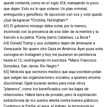
quede contenta, como en el siglo XIX, manejando lo poco
que dejen. Esto es lo que votaron. Un plan criminal,
entreguista y genuflexo. Ni oposición con voz y voto quedó.
¡Qué desgracia! *Cristina, Hurlingham.*
63) El gobierno noruego debe estar, por lo menos,
incómodo con la presencia de ese líder de la mentira y la
traición a su patria. *Celia, barrio Catalinas, La Boca.*
64) Donald Trump y sus soldados dejen de amenazar a
Venezuela. No quiero otro Gaza en América. Ayer puse esta
consigna en Instagram y hoy me pusieron en penitencia
hasta el 12, restringiendo mi escritura. *Mario Francisco
González, San Javier, Río Negro.*
65) Molesta que sectores medios que aquí escriben pidan
que salgan las organizaciones sociales, a quienes encima
discriminan. Ojalá tuvieran lentes para mirar otros
“planeros”, como los beneficiados con las bajas de
retenciones. Habrá tierra de privado, pero la explotación
extractivista de los suelos atenta contra bienes públicos.
Cuidemos la Pacha, el agua, el trabajo, la tecnología no