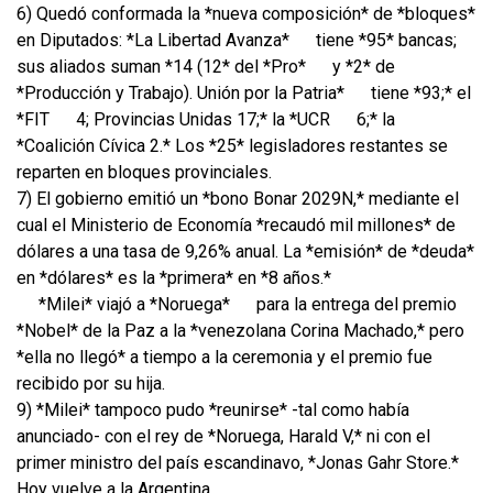
6) Quedó conformada la *nueva composición* de *bloques*
en Diputados: *La Libertad Avanza*
tiene *95* bancas;
sus aliados suman *14 (12* del *Pro*
y *2* de
*Producción y Trabajo). Unión por la Patria*
tiene *93;* el
*FIT
4; Provincias Unidas 17;* la *UCR
6;* la
*Coalición Cívica 2.* Los *25* legisladores restantes se
reparten en bloques provinciales.
7) El gobierno emitió un *bono Bonar 2029N,* mediante el
cual el Ministerio de Economía *recaudó mil millones* de
dólares a una tasa de 9,26% anual. La *emisión* de *deuda*
en *dólares* es la *primera* en *8 años.*
*Milei* viajó a *Noruega*
para la entrega del premio
*Nobel* de la Paz a la *venezolana Corina Machado,* pero
*ella no llegó* a tiempo a la ceremonia y el premio fue
recibido por su hija.
9) *Milei* tampoco pudo *reunirse* -tal como había
anunciado- con el rey de *Noruega, Harald V,* ni con el
primer ministro del país escandinavo, *Jonas Gahr Store.*
Hoy vuelve a la Argentina.