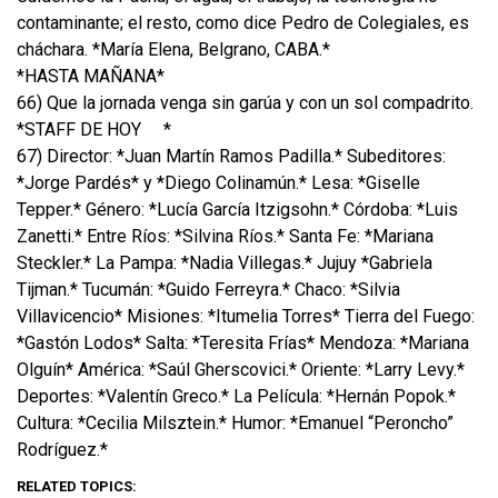
contaminante; el resto, como dice Pedro de Colegiales, es
cháchara. *María Elena, Belgrano, CABA.*
*HASTA MAÑANA*
66) Que la jornada venga sin garúa y con un sol compadrito.
*STAFF DE HOY
*
67) Director: *Juan Martín Ramos Padilla.* Subeditores:
*Jorge Pardés* y *Diego Colinamún.* Lesa: *Giselle
Tepper.* Género: *Lucía García Itzigsohn.* Córdoba: *Luis
Zanetti.* Entre Ríos: *Silvina Ríos.* Santa Fe: *Mariana
Steckler.* La Pampa: *Nadia Villegas.* Jujuy *Gabriela
Tijman.* Tucumán: *Guido Ferreyra.* Chaco: *Silvia
Villavicencio* Misiones: *Itumelia Torres* Tierra del Fuego:
*Gastón Lodos* Salta: *Teresita Frías* Mendoza: *Mariana
Olguín* América: *Saúl Gherscovici.* Oriente: *Larry Levy.*
Deportes: *Valentín Greco.* La Película: *Hernán Popok.*
Cultura: *Cecilia Milsztein.* Humor: *Emanuel “Peroncho”
Rodríguez.*
RELATED TOPICS: