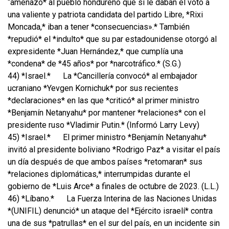
“amenazó* al pueblo hondureño que si le daban el voto a
una valiente y patriota candidata del partido Libre, *Rixi
Moncada,* iban a tener *consecuencias».* También
*repudió* el *indulto* que su par estadounidense otorgó al
expresidente *Juan Hernández,* que cumplía una
*condena* de *45 años* por *narcotráfico.* (S.G.)
44) *Israel.*
La *Cancillería convocó* al embajador
ucraniano *Yevgen Kornichuk* por sus recientes
*declaraciones* en las que *criticó* al primer ministro
*Benjamín Netanyahu* por mantener *relaciones* con el
presidente ruso *Vladimir Putin.* (Informó Larry Levy)
45) *Israel.*
El primer ministro *Benjamín Netanyahu*
invitó al presidente boliviano *Rodrigo Paz* a visitar el país
un día después de que ambos países *retomaran* sus
*relaciones diplomáticas,* interrumpidas durante el
gobierno de *Luis Arce* a finales de octubre de 2023. (L.L.)
46) *Líbano.*
La Fuerza Interina de las Naciones Unidas
*(UNIFIL) denunció* un ataque del *Ejército israelí* contra
una de sus *patrullas* en el sur del país, en un incidente sin