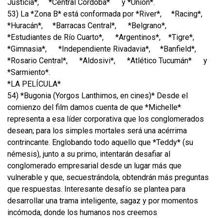
Justicia*,
*Central Córdoba*
y *Unión*.
53) La *Zona B* está conformada por *River*,
*Racing*,
*Huracán*,
*Barracas Central*,
*Belgrano*,
*Estudiantes de Río Cuarto*,
*Argentinos*,
*Tigre*,
*Gimnasia*,
*Independiente Rivadavia*,
*Banfield*,
*Rosario Central*,
*Aldosivi*,
*Atlético Tucumán*
y
*Sarmiento*.
*LA PELÍCULA*
54) *Bugonia (Yorgos Lanthimos, en cines)* Desde el
comienzo del film damos cuenta de que *Michelle*
representa a esa líder corporativa que los conglomerados
desean; para los simples mortales será una acérrima
contrincante. Englobando todo aquello que *Teddy* (su
némesis), junto a su primo, intentarán desafiar al
conglomerado empresarial desde un lugar más que
vulnerable y que, secuestrándola, obtendrán más preguntas
que respuestas. Interesante desafío se plantea para
desarrollar una trama inteligente, sagaz y por momentos
incómoda, donde los humanos nos creemos