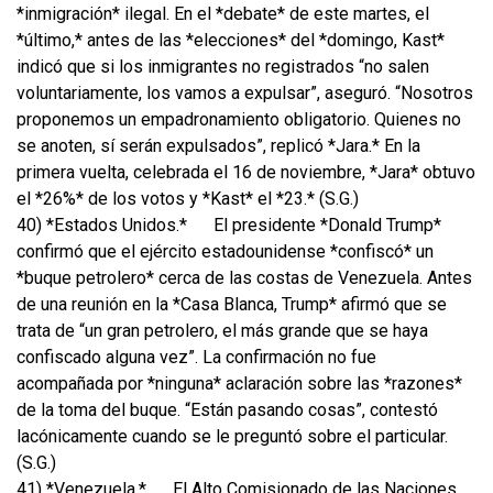
*inmigración* ilegal. En el *debate* de este martes, el
*último,* antes de las *elecciones* del *domingo, Kast*
indicó que si los inmigrantes no registrados “no salen
voluntariamente, los vamos a expulsar”, aseguró. “Nosotros
proponemos un empadronamiento obligatorio. Quienes no
se anoten, sí serán expulsados”, replicó *Jara.* En la
primera vuelta, celebrada el 16 de noviembre, *Jara* obtuvo
el *26%* de los votos y *Kast* el *23.* (S.G.)
40) *Estados Unidos.*
El presidente *Donald Trump*
confirmó que el ejército estadounidense *confiscó* un
*buque petrolero* cerca de las costas de Venezuela. Antes
de una reunión en la *Casa Blanca, Trump* afirmó que se
trata de “un gran petrolero, el más grande que se haya
confiscado alguna vez”. La confirmación no fue
acompañada por *ninguna* aclaración sobre las *razones*
de la toma del buque. “Están pasando cosas”, contestó
lacónicamente cuando se le preguntó sobre el particular.
(S.G.)
41) *Venezuela.*
El Alto Comisionado de las Naciones