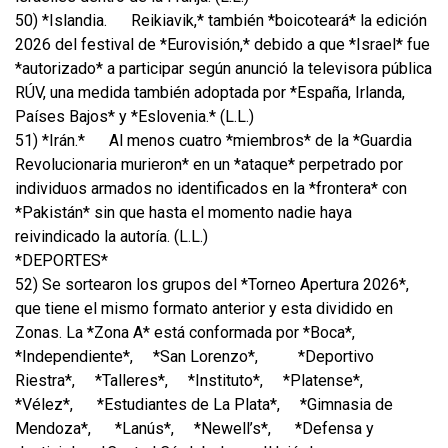
50) *Islandia.
Reikiavik,* también *boicoteará* la edición
2026 del festival de *Eurovisión,* debido a que *Israel* fue
*autorizado* a participar según anunció la televisora pública
RÚV, una medida también adoptada por *España, Irlanda,
Países Bajos* y *Eslovenia.* (L.L.)
51) *Irán.*
Al menos cuatro *miembros* de la *Guardia
Revolucionaria murieron* en un *ataque* perpetrado por
individuos armados no identificados en la *frontera* con
*Pakistán* sin que hasta el momento nadie haya
reivindicado la autoría. (L.L.)
*DEPORTES*
52) Se sortearon los grupos del *Torneo Apertura 2026*,
que tiene el mismo formato anterior y esta dividido en
Zonas. La *Zona A* está conformada por *Boca*,
*Independiente*,
*San Lorenzo*,
*Deportivo
Riestra*,
*Talleres*,
*Instituto*,
*Platense*,
*Vélez*,
*Estudiantes de La Plata*,
*Gimnasia de
Mendoza*,
*Lanús*,
*Newell’s*,
*Defensa y