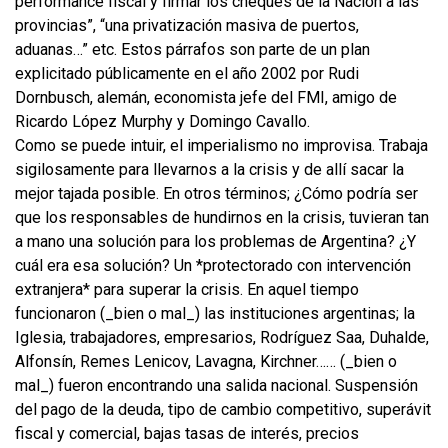
performance fiscal y firmar los cheques de la Nación a las
provincias”, “una privatización masiva de puertos,
aduanas…” etc. Estos párrafos son parte de un plan
explicitado públicamente en el año 2002 por Rudi
Dornbusch, alemán, economista jefe del FMI, amigo de
Ricardo López Murphy y Domingo Cavallo.
Como se puede intuir, el imperialismo no improvisa. Trabaja
sigilosamente para llevarnos a la crisis y de allí sacar la
mejor tajada posible. En otros términos; ¿Cómo podría ser
que los responsables de hundirnos en la crisis, tuvieran tan
a mano una solución para los problemas de Argentina? ¿Y
cuál era esa solución? Un *protectorado con intervención
extranjera* para superar la crisis. En aquel tiempo
funcionaron (_bien o mal_) las instituciones argentinas; la
Iglesia, trabajadores, empresarios, Rodríguez Saa, Duhalde,
Alfonsín, Remes Lenicov, Lavagna, Kirchner…… (_bien o
mal_) fueron encontrando una salida nacional. Suspensión
del pago de la deuda, tipo de cambio competitivo, superávit
fiscal y comercial, bajas tasas de interés, precios