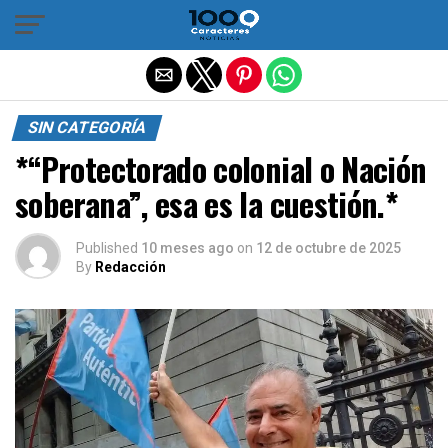
Salir de la versión móvil
SIN CATEGORÍA
*“Protectorado colonial o Nación
soberana”, esa es la cuestión.*
Published
10 meses ago
on
12 de octubre de 2025
By
Redacción