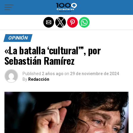
Salir de la versión móvil
OPINIÓN
«La batalla ‘cultural’”, por
Sebastián Ramírez
Published
2 años ago
on
29 de noviembre de 2024
By
Redacción