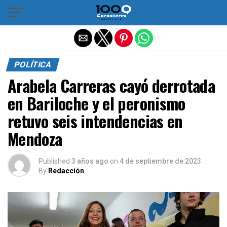
Salir de la versión móvil
POLÍTICA
Arabela Carreras cayó derrotada
en Bariloche y el peronismo
retuvo seis intendencias en
Mendoza
Published
3 años ago
on
4 de septiembre de 2023
By
Redacción