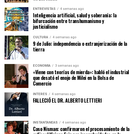
ENTREVISTAS
4 semanas ago
Inteligencia artificial, salud y soberanía: la
bifurcación entre transhumanismo y
justicialismo
CULTURA
4 semanas ago
9 de Julio: independencia o extranjerización de la
tierra
ECONOMÍA
3 semanas ago
«Viene con teorías de mierda»: habló el industrial
que desató el enojo de Milei en la Bolsa de
Comercio
INTERÉS
4 semanas ago
FALLECIÓ EL DR. ALBERTO LETTIERI
INSTANTÁNEAS
4 semanas ago
Caso Nisman: confirmaron el procesamiento de la