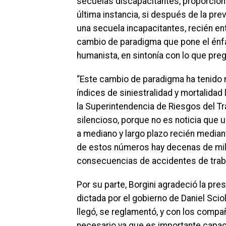
secuelas discapacitantes, proporcionar
última instancia, si después de la prev
una secuela incapacitantes, recién ent
cambio de paradigma que pone el énf
humanista, en sintonía con lo que pre
“Este cambio de paradigma ha tenido 
índices de siniestralidad y mortalida
la Superintendencia de Riesgos del Tra
silencioso, porque no es noticia que u
a mediano y largo plazo recién media
de estos números hay decenas de mil
consecuencias de accidentes de trabajo
Por su parte, Borgini agradeció la pre
dictada por el gobierno de Daniel Sci
llegó, se reglamentó, y con los comp
necesario ya que es importante capac