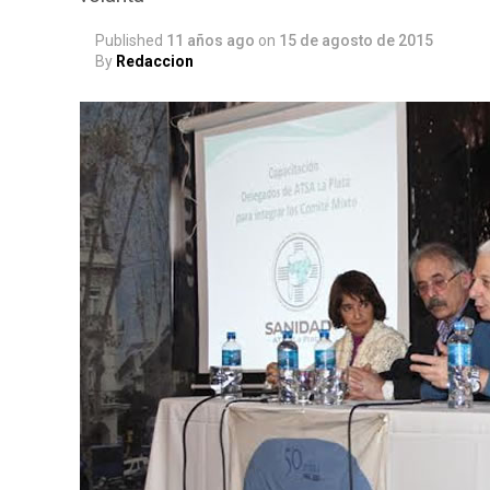
Published
11 años ago
on
15 de agosto de 2015
By
Redaccion