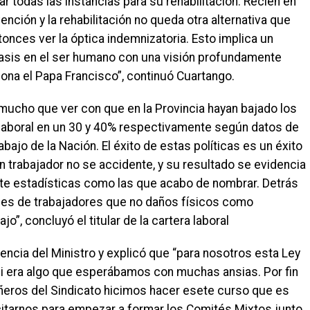
 todas las instancias para su rehabilitación. Recién en
ención y la rehabilitación no queda otra alternativa que
onces ver la óptica indemnizatoria. Esto implica un
asis en el ser humano con una visión profundamente
gona el Papa Francisco”, continuó Cuartango.
mucho que ver con que en la Provincia hayan bajado los
d laboral en un 30 y 40% respectivamente según datos de
bajo de la Nación. El éxito de estas políticas es un éxito
n trabajador no se accidente, y su resultado se evidencia
nte estadísticas como las que acabo de nombrar. Detrás
es de trabajadores que no daños físicos como
”, concluyó el titular de la cartera laboral
sencia del Ministro y explicó que “para nosotros esta Ley
oli era algo que esperábamos con muchas ansias. Por fin
añeros del Sindicato hicimos hacer esete curso que es
itarnos para empezar a formar los Comités Mixtos junto