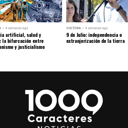
S
4 semanas ago
CULTURA
4 semanas ago
ia artificial, salud y
9 de Julio: independencia o
: la bifurcación entre
extranjerización de la tierra
nismo y justicialismo