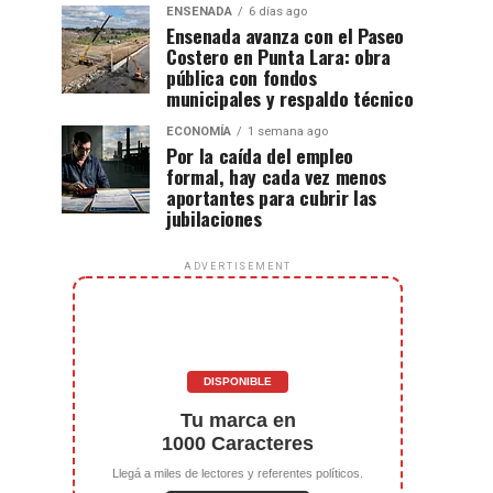
ENSENADA
6 días ago
Ensenada avanza con el Paseo
Costero en Punta Lara: obra
pública con fondos
municipales y respaldo técnico
ECONOMÍA
1 semana ago
Por la caída del empleo
formal, hay cada vez menos
aportantes para cubrir las
jubilaciones
ADVERTISEMENT
DISPONIBLE
Tu marca en
1000 Caracteres
Llegá a miles de lectores y referentes políticos.