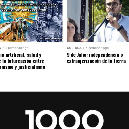
S
4 semanas ago
CULTURA
4 semanas ago
ia artificial, salud y
9 de Julio: independencia o
: la bifurcación entre
extranjerización de la tierra
nismo y justicialismo