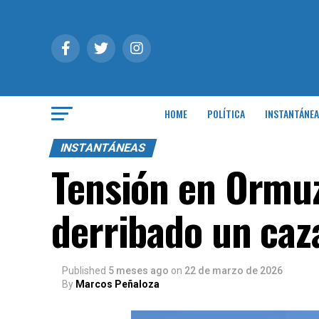
HOME
POLÍTICA
INSTANTÁNEA
INSTANTÁNEAS
Tensión en Ormuz
derribado un caz
Published
5 meses ago
on
22 de marzo de 2026
By
Marcos Peñaloza