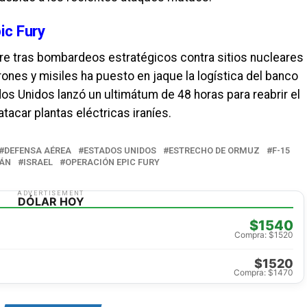
ic Fury
rre tras bombardeos estratégicos contra sitios nucleares
ones y misiles ha puesto en jaque la logística del banco
os Unidos lanzó un ultimátum de 48 horas para reabrir el
acar plantas eléctricas iraníes.
DEFENSA AÉREA
ESTADOS UNIDOS
ESTRECHO DE ORMUZ
F-15
RÁN
ISRAEL
OPERACIÓN EPIC FURY
ADVERTISEMENT
DÓLAR HOY
$1540
Compra: $1520
$1520
Compra: $1470