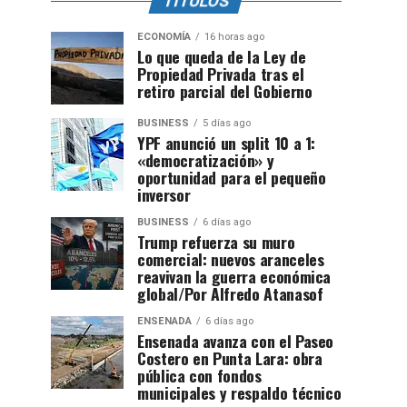
TITULOS
ECONOMÍA
16 horas ago
Lo que queda de la Ley de
Propiedad Privada tras el
retiro parcial del Gobierno
BUSINESS
5 días ago
YPF anunció un split 10 a 1:
«democratización» y
oportunidad para el pequeño
inversor
BUSINESS
6 días ago
Trump refuerza su muro
comercial: nuevos aranceles
reavivan la guerra económica
global/Por Alfredo Atanasof
ENSENADA
6 días ago
Ensenada avanza con el Paseo
Costero en Punta Lara: obra
pública con fondos
municipales y respaldo técnico