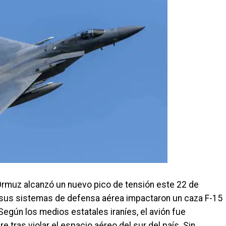
 Ormuz alcanzó un nuevo pico de tensión este 22 de
sus sistemas de defensa aérea impactaron un caza F-15
Según los medios estatales iraníes, el avión fue
e tras violar el espacio aéreo del sur del país. Sin