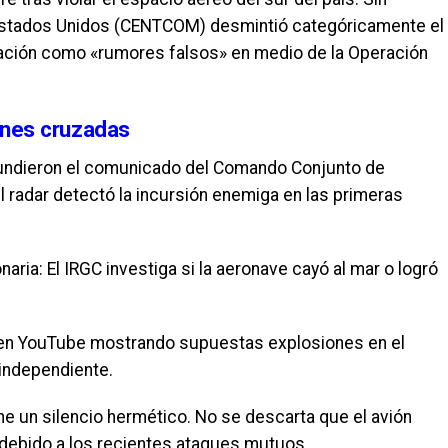
Estados Unidos (CENTCOM) desmintió categóricamente el
rmación como «rumores falsos» en medio de la Operación
iones cruzadas
undieron el comunicado del Comando Conjunto de
l radar detectó la incursión enemiga en las primeras
aria: El IRGC investiga si la aeronave cayó al mar o logró
s en YouTube mostrando supuestas explosiones en el
 independiente.
ene un silencio hermético. No se descarta que el avión
í debido a los recientes ataques mutuos.