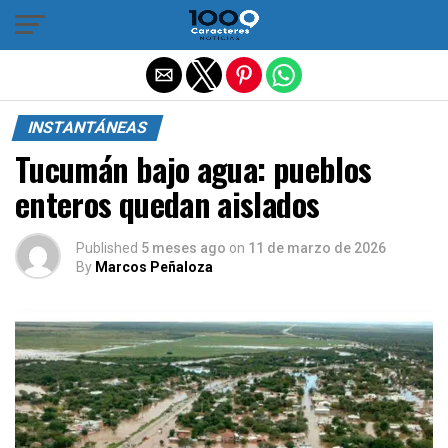
Salir de la versión móvil
INSTANTÁNEAS
Tucumán bajo agua: pueblos
enteros quedan aislados
Published
5 meses ago
on
11 de marzo de 2026
By
Marcos Peñaloza