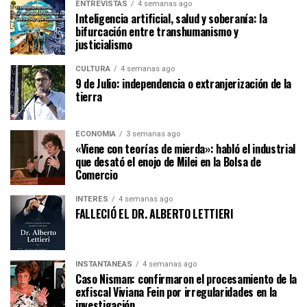
ENTREVISTAS
4 semanas ago
Inteligencia artificial, salud y soberanía: la
bifurcación entre transhumanismo y
justicialismo
CULTURA
4 semanas ago
9 de Julio: independencia o extranjerización de la
tierra
ECONOMÍA
3 semanas ago
«Viene con teorías de mierda»: habló el industrial
que desató el enojo de Milei en la Bolsa de
Comercio
INTERÉS
4 semanas ago
FALLECIÓ EL DR. ALBERTO LETTIERI
INSTANTÁNEAS
4 semanas ago
Caso Nisman: confirmaron el procesamiento de la
exfiscal Viviana Fein por irregularidades en la
investigación