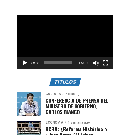
Reproductor
de
vídeo
00:00
01:51:05
TITULOS
CULTURA
6 días ago
CONFERENCIA DE PRENSA DEL
MINISTRO DE GOBIERNO,
CARLOS BIANCO
ECONOMÍA
1 semana ago
BCRA: ¿Reforma Histórica o
«Puro Humo»? El duro