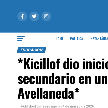
HOME
POLÍTICA
INSTANTÁNEA
EDUCACIÓN
*Kicillof dio inici
secundario en un
Avellaneda*
Published
5 meses ago
on
4 de marzo de 2026