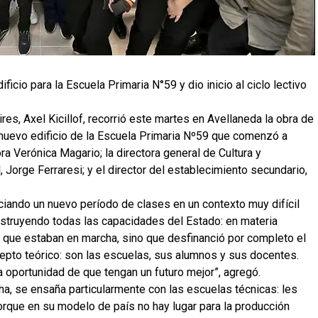
ficio para la Escuela Primaria N°59 y dio inicio al ciclo lectivo
res, Axel Kicillof, recorrió este martes en Avellaneda la obra de
 nuevo edificio de la Escuela Primaria Nº59 que comenzó a
ra Verónica Magario; la directora general de Cultura y
l, Jorge Ferraresi; y el director del establecimiento secundario,
iciando un nuevo período de clases en un contexto muy difícil
estruyendo todas las capacidades del Estado: en materia
s que estaban en marcha, sino que desfinanció por completo el
cepto teórico: son las escuelas, sus alumnos y sus docentes.
la oportunidad de que tengan un futuro mejor”, agregó.
a, se ensaña particularmente con las escuelas técnicas: les
rque en su modelo de país no hay lugar para la producción