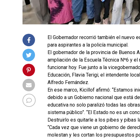
El Gobernador recorrió también el nuevo edi
para aspirantes a la policía municipal.
El gobernador de la provincia de Buenos Ai
ampliación de la Escuela Técnica Nº6 y el
funcionar hoy. Fue junto a la vicegobernado
Educación, Flavia Terigi; el intendente loca
Alfredo Fernández.
En ese marco, Kicillof afirmó: “Estamos in
debido a un Gobierno nacional que está d
educativa no solo paralizó todas las obra
sistema público”. “El Estado no es un con
Destruirlo es quitarle a los pibes y pibas 
“Cada vez que viene un gobierno de derech
molestan y les cortan los presupuestos po