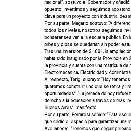
nacional”, sostuvo el Gobernador y añadió
opuesto: invertimos y seguimos apostando
clave para un proyecto con industria, desar
Por su parte, Magario sostuvo: “A diferenc
todos los niveles, nosotros seguimos inv
bonaerenses van a la escuela pública. En l
pibes y pibas se quedarían sin poder estudi
Tras una inversión de $1.881, la ampliació
había sido inaugurado por la Provincia en
la provincia y cuenta con una matrícula d
Electromecánica, Electricidad y Administra
Al respecto, Terigi subrayó: “Hoy tenemos
queremos construir: uno que se retira y li
oportunidades”. “La jornada de hoy refuer
derecho a la educación a través de más inv
Buenos Aires”, manifestó.
Por su parte, Ferraresi señaló: “Esta escu
que cedió el espacio para garantizar una 
Avellaneda”. “Tenemos que seguir peleando