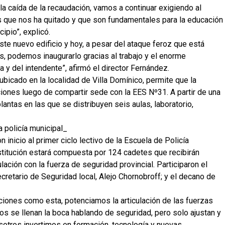
a caída de la recaudación, vamos a continuar exigiendo al
s que nos ha quitado y que son fundamentales para la educación
ipio”, explicó.
e nuevo edificio y hoy, a pesar del ataque feroz que está
ís, podemos inaugurarlo gracias al trabajo y el enorme
y del intendente”, afirmó el director Fernández.
 ubicado en la localidad de Villa Domínico, permite que la
ciones luego de compartir sede con la EES Nº31. A partir de una
antas en las que se distribuyen seis aulas, laboratorio,
la policía municipal_
on inicio al primer ciclo lectivo de la Escuela de Policía
nstitución estará compuesta por 124 cadetes que recibirán
ulación con la fuerza de seguridad provincial. Participaron el
ecretario de Seguridad local, Alejo Chornobroff; y el decano de
cciones como esta, potenciamos la articulación de las fuerzas
os se llenan la boca hablando de seguridad, pero solo ajustan y
sotros invertimos en formación, tecnología y nuevas