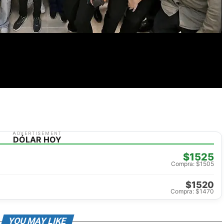
ADVERTISEMENT
DÓLAR HOY
$1525
Compra: $1505
$1520
Compra: $1470
YOU MAY LIKE