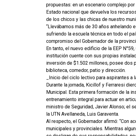
propuestas: en un escenario complejo por l
Estado nacional que devuelva los recurso
de los chicos y las chicas de nuestro munic
“Llevábamos más de 30 años anhelando est
sufriendo la escuela técnica en todo el pa
compromiso del Gobernador de la provincia 
En tanto, el nuevo edificio de la EEP N°59,
institución cuente con sus propias instala
inversión de $1.502 millones, posee dos pl
biblioteca, comedor, patio y dirección.
_Inicio del ciclo lectivo para aspirantes a 
Durante la jornada, Kicillof y Ferraresi dier
Municipal. Esta primera formación de la i
entrenamiento integral para actuar en artic
ministro de Seguridad, Javier Alonso; el s
la UTN Avellaneda, Luis Garaventa.
Al respecto, el Gobernador afirmó: “Con a
municipales y provinciales. Mientras algun
se desligan de sus responsabilidades, no