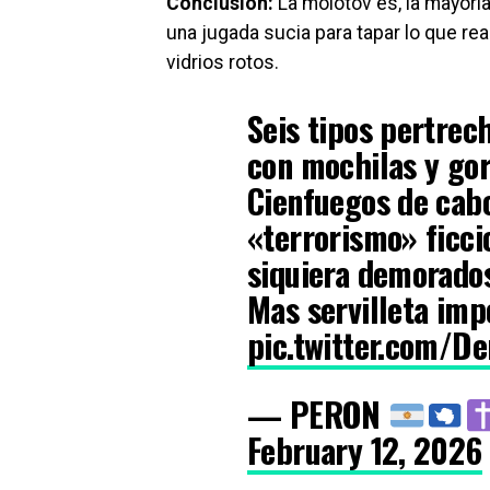
Conclusión:
La molotov es, la mayoría 
una jugada sucia para tapar lo que re
vidrios rotos.
Seis tipos pertrec
con mochilas y go
Cienfuegos de cabo
«terrorismo» ficcio
siquiera demorados
Mas servilleta imp
pic.twitter.com/D
— PERON
February 12, 2026