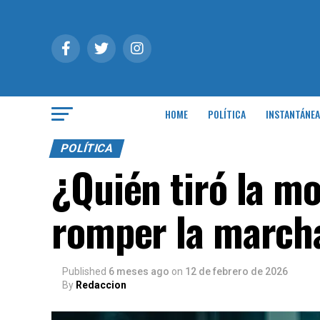
HOME
POLÍTICA
INSTANTÁNEA
POLÍTICA
¿Quién tiró la mo
romper la march
Published
6 meses ago
on
12 de febrero de 2026
By
Redaccion