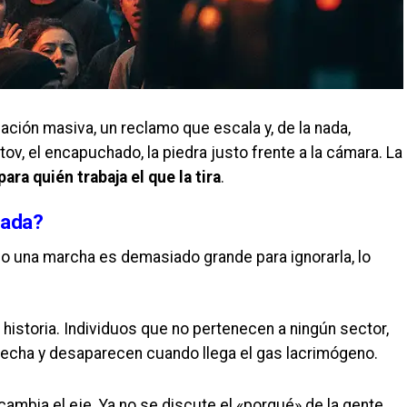
ación masiva, un reclamo que escala y, de la nada,
ov, el encapuchado, la piedra justo frente a la cámara. La
para quién trabaja el que la tira
.
tada?
ndo una marcha es demasiado grande para ignorarla, lo
 historia. Individuos que no pertenecen a ningún sector,
echa y desaparecen cuando llega el gas lacrimógeno.
ambia el eje. Ya no se discute el «porqué» de la gente