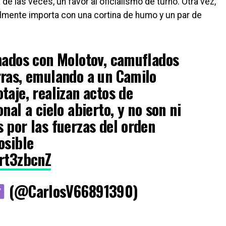
de las veces, un favor al oficialismo de turno. Otra vez,
almente importa con una cortina de humo y un par de
hados con Molotov, camuflados
rras, emulando a un Camilo
taje, realizan actos de
nal a cielo abierto, y no son ni
 por las fuerzas del orden
osible
ert3zbcnZ
(@CarlosV66891390)