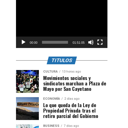
de
vídeo
00:00
01:51:05
TITULOS
CULTURA
13 horas ago
Movimientos sociales y
sindicatos marchan a Plaza de
Mayo por San Cayetano
ECONOMÍA
2 días ago
Lo que queda de la Ley de
Propiedad Privada tras el
retiro parcial del Gobierno
BUSINESS
7 días ago