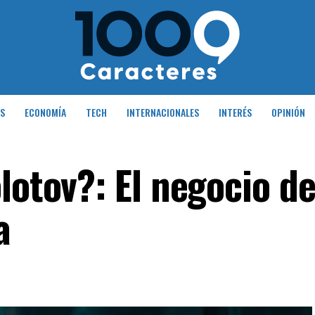
S
ECONOMÍA
TECH
INTERNACIONALES
INTERÉS
OPINIÓN
lotov?: El negocio d
a