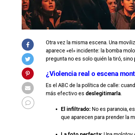
Otra vez la misma escena. Una moviliz
aparece «el» incidente: la bomba molot
pregunta no es solo quién la tiró, sino
¿Violencia real o escena mon
Es el ABC de la política de calle: cua
más efectivo es
deslegitimarla
.
El infiltrado:
No es paranoia, es
que aparecen para prender la m
La foto perfecta:
Una molotov c