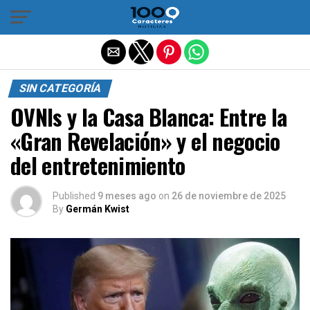
Salir de la versión móvil
SIN CATEGORÍA
OVNIs y la Casa Blanca: Entre la
«Gran Revelación» y el negocio
del entretenimiento
Published
9 meses ago
on
26 de noviembre de 2025
By
Germán Kwist