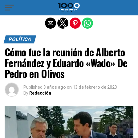
Salir de la versión móvil
POLÍTICA
Cómo fue la reunión de Alberto
Fernández y Eduardo «Wado» De
Pedro en Olivos
Published
3 años ago
on
13 de febrero de 2023
By
Redacción