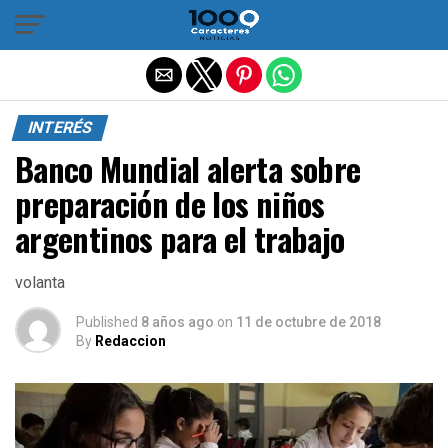
Salir de la versión móvil
INTERÉS
Banco Mundial alerta sobre
preparación de los niños
argentinos para el trabajo
volanta
Published
8 años ago
on
11 de octubre de 2018
By
Redaccion