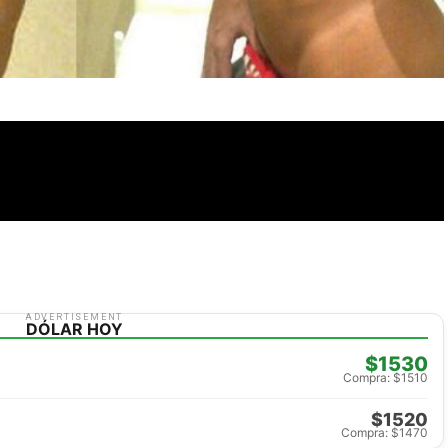
ADVERTISEMENT
DÓLAR HOY
$1530
Compra: $1510
$1520
Compra: $1470