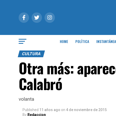
HOME
POLÍTICA
INSTANTÁNEA
CULTURA
Otra más: aparec
Calabró
volanta
Published
11 años ago
on
4 de noviembre de 2015
By
Redaccion