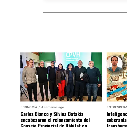
ECONOMÍA
4 semanas ago
ENTREVISTA
Carlos Bianco y Silvina Batakis
Inteligenc
encabezaron el relanzamiento del
soberanía
Consejo Provincial de Hábitat en
transhuma