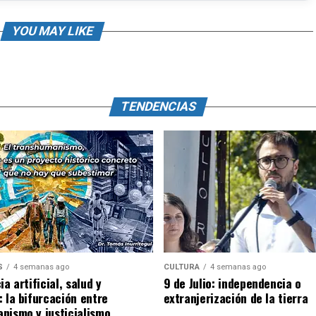
YOU MAY LIKE
TENDENCIAS
S
4 semanas ago
CULTURA
4 semanas ago
ia artificial, salud y
9 de Julio: independencia o
: la bifurcación entre
extranjerización de la tierra
nismo y justicialismo