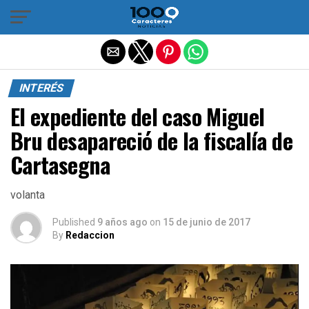
Salir de la versión móvil
INTERÉS
El expediente del caso Miguel
Bru desapareció de la fiscalía de
Cartasegna
volanta
Published
9 años ago
on
15 de junio de 2017
By
Redaccion