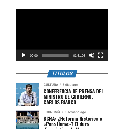
Reproductor
de
vídeo
00:00
01:51:05
TITULOS
CULTURA
6 días ago
CONFERENCIA DE PRENSA DEL
MINISTRO DE GOBIERNO,
CARLOS BIANCO
ECONOMÍA
1 semana ago
BCRA: ¿Reforma Histórica o
«Puro Humo»? El duro