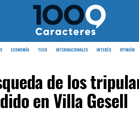
S
ECONOMÍA
TECH
INTERNACIONALES
INTERÉS
OPINIÓN
squeda de los tripula
ido en Villa Gesell