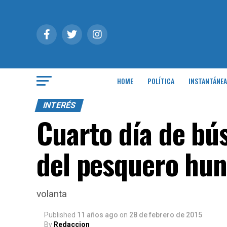
HOME
POLÍTICA
INSTANTÁNEA
INTERÉS
Cuarto día de bú
del pesquero hund
volanta
Published
11 años ago
on
28 de febrero de 2015
By
Redaccion