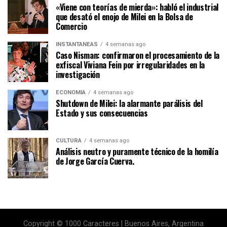
«Viene con teorías de mierda»: habló el industrial
que desató el enojo de Milei en la Bolsa de
Comercio
INSTANTÁNEAS
4 semanas ago
Caso Nisman: confirmaron el procesamiento de la
exfiscal Viviana Fein por irregularidades en la
investigación
ECONOMÍA
4 semanas ago
Shutdown de Milei: la alarmante parálisis del
Estado y sus consecuencias
CULTURA
4 semanas ago
Análisis neutro y puramente técnico de la homilía
de Jorge García Cuerva.
Copyright © 1000 Caracteres | Buenos Aires, Argentina